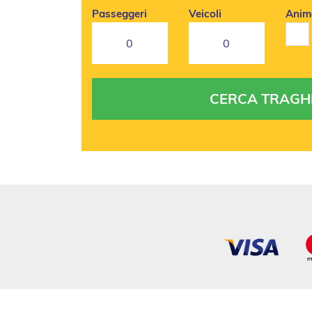
Passeggeri
Veicoli
Anim
0
0